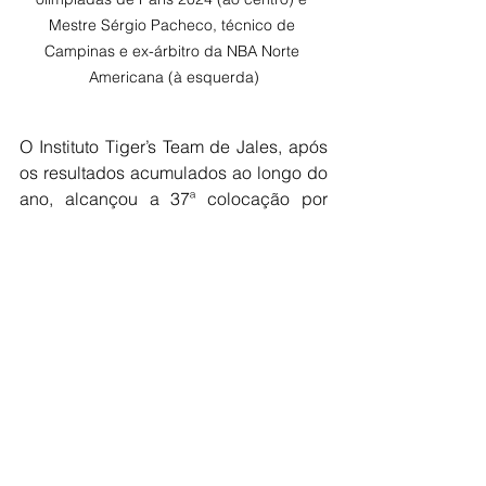
Mestre Sérgio Pacheco, técnico de 
Campinas e ex-árbitro da NBA Norte 
Americana (à esquerda)
O Instituto Tiger’s Team de Jales, após 
os resultados acumulados ao longo do 
ano, alcançou a 37ª colocação por 
equipes no nível nacional, empatando 
em pontos com as delegações de 
Minas Gerais e Rio Grande do Sul nas 
competições de poomsae. Até o 
momento do fechamento desta matéria, 
a classificação geral das competições 
de kyorugui ainda não havia sido 
divulgada.
Jales mais uma vez reafirma sua força 
e tradição no taekwondo, destacando-
se entre as melhores do país.