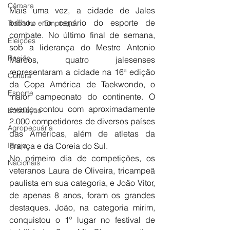
Câmara
Mais uma vez, a cidade de Jales 
brilhou no cenário do esporte de 
Trabalho e Emprego
combate. No último final de semana, 
Eleições
sob a liderança do Mestre Antonio 
Região
Marcos, quatro jalesenses 
representaram a cidade na 16ª edição 
Cultura
da Copa América de Taekwondo, o 
Esporte
maior campeonato do continente. O 
evento contou com aproximadamente 
Educação
2.000 competidores de diversos países 
Agropecuária
das Américas, além de atletas da 
Igreja
França e da Coreia do Sul.
No primeiro dia de competições, os 
Nacionais
veteranos Laura de Oliveira, tricampeã 
paulista em sua categoria, e João Vitor, 
de apenas 8 anos, foram os grandes 
destaques. João, na categoria mirim, 
conquistou o 1º lugar no festival de 