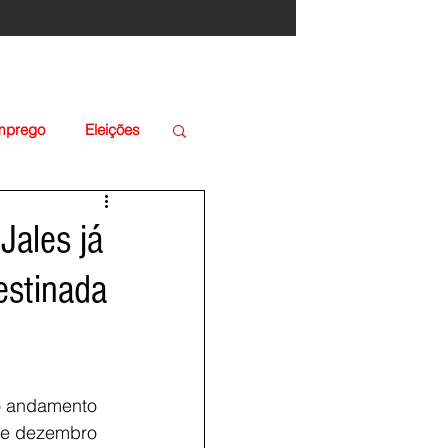
Emprego
Eleições
Jales já
estinada
do andamento
 de dezembro