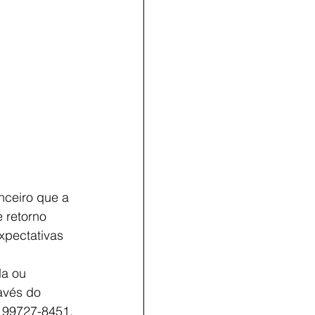
nceiro que a
 retorno 
xpectativas 
da ou
avés do 
) 99727-8451.