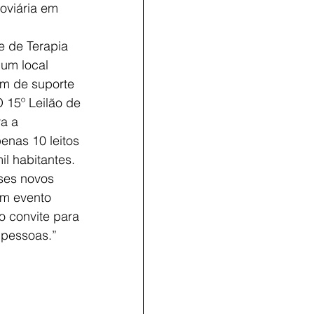
oviária em 
e de Terapia
 um local
ém de suporte 
 15º Leilão de 
a a 
nas 10 leitos 
l habitantes. 
ses novos 
um evento 
o convite para 
 pessoas.” 