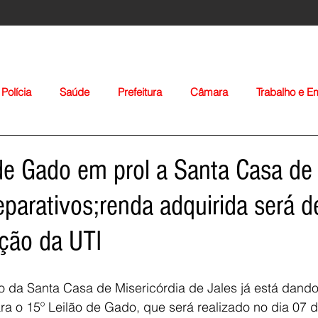
Polícia
Saúde
Prefeitura
Câmara
Trabalho e 
orte
Educação
Agropecuária
Igreja
Nacionais
de Gado em prol a Santa Casa de 
eparativos;renda adquirida será d
ção da UTI
Voltar
ão da Santa Casa de Misericórdia de Jales já está dan
ra o 15º Leilão de Gado, que será realizado no dia 07