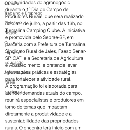
oportunidades do agronegócio 
Câmara
durante o 1º Dia de Campo de 
Trabalho e Emprego
Produtores Rurais, que será realizado 
Eleições
no dia 2 de julho, a partir das 13h, no 
Turmalina Camping Clube. A iniciativa 
Região
é promovida pelo Sebrae-SP, em 
Cultura
parceria com a Prefeitura de Turmalina, 
Sindicato Rural de Jales, Faesp Senar-
Esporte
SP, CATI e a Secretaria de Agricultura 
Educação
e Abastecimento, e pretende levar 
informações práticas e estratégias 
Agropecuária
para fortalecer a atividade rural.
Igreja
A programação foi elaborada para 
Nacionais
atender demandas atuais do campo, 
reunirá especialistas e produtores em 
torno de temas que impactam 
diretamente a produtividade e a 
sustentabilidade das propriedades 
rurais. O encontro terá início com um 