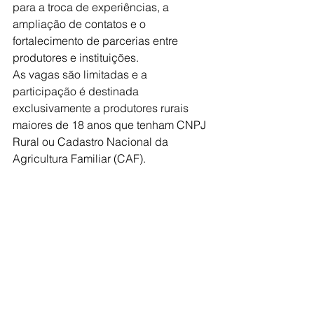
para a troca de experiências, a 
ampliação de contatos e o 
fortalecimento de parcerias entre 
produtores e instituições.
As vagas são limitadas e a 
participação é destinada 
exclusivamente a produtores rurais 
maiores de 18 anos que tenham CNPJ 
Rural ou Cadastro Nacional da 
Agricultura Familiar (CAF).
SERVIÇO
1º Dia de Campo de Produtores Rurais
Data: 2 de julho
Horário: a partir das 13h
Local: Turmalina Camping Clube, 
Estrada Municipal TUR-020
Público-alvo: produtores rurais com 
CNPJ Rural ou CAF, maiores de 18 