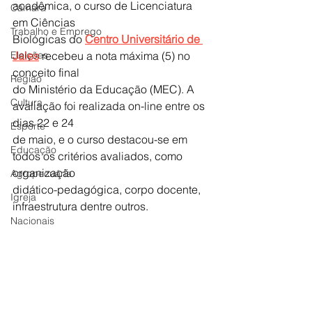
acadêmica, o curso de Licenciatura 
Câmara
em Ciências
Trabalho e Emprego
Biológicas do 
Centro Universitário de 
Eleições
Jales
 recebeu a nota máxima (5) no 
conceito final
Região
do Ministério da Educação (MEC). A 
Cultura
avaliação foi realizada on-line entre os 
dias 22 e 24
Esporte
de maio, e o curso destacou-se em 
Educação
todos os critérios avaliados, como 
organização
Agropecuária
didático-pedagógica, corpo docente, 
Igreja
infraestrutura dentre outros.
Nacionais